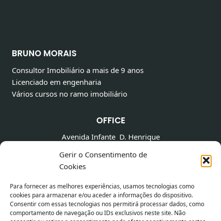
BRUNO MORAIS
Consultor Imobiliário a mais de 9 anos
Licenciado em engenharia
Vários cursos no ramo imobiliário
OFFICE
Avenida Infante D. Henrique
Horario
Mon – Fri 9:00 -18:30
Gerir o Consentimento de
Email: gestor.bruno.morais@gmail.com
Cookies
Para fornecer as melhores experiências, usamos tecnologias como
cookies para armazenar e/ou aceder a informações do dispositivo.
MANTER CONTATO
Consentir com essas tecnologias nos permitirá processar dados, como
comportamento de navegação ou IDs exclusivos neste site. Não