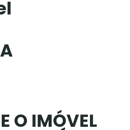
el
EA
E O IMÓVEL