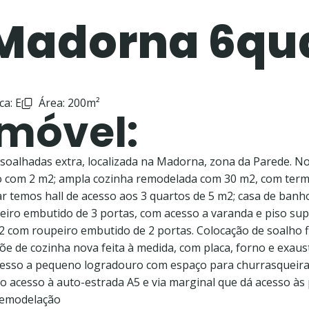
Madorna 6qu
ca: E
Área: 200m²
Imóvel:
soalhadas extra, localizada na Madorna, zona da Parede. N
viço com 2 m2; ampla cozinha remodelada com 30 m2, com te
r temos hall de acesso aos 3 quartos de 5 m2; casa de banh
iro embutido de 3 portas, com acesso a varanda e piso sup
com roupeiro embutido de 2 portas. Colocação de soalho flu
spõe de cozinha nova feita à medida, com placa, forno e exa
esso a pequeno logradouro com espaço para churrasqueira.
o acesso à auto-estrada A5 e via marginal que dá acesso às p
 remodelação