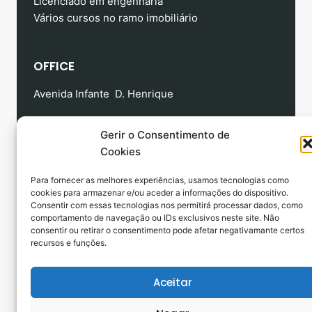
Licenciado em engenharia
Vários cursos no ramo imobiliário
OFFICE
Avenida Infante D. Henrique
Horario
Mon – Fri 9:00 -18:30
Gerir o Consentimento de
Email: gestor.bruno.morais@gmail.com
Cookies
Para fornecer as melhores experiências, usamos tecnologias como
cookies para armazenar e/ou aceder a informações do dispositivo.
Consentir com essas tecnologias nos permitirá processar dados, como
MANTER CONTATO
comportamento de navegação ou IDs exclusivos neste site. Não
consentir ou retirar o consentimento pode afetar negativamante certos
recursos e funções.
Aceitar