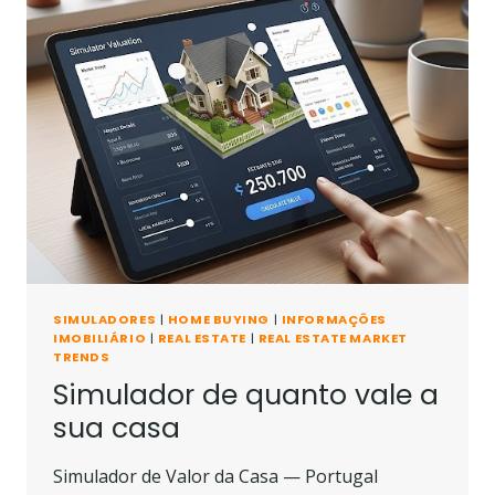
DE
LISBOA
E
SETUBAL
SIMULADORES
|
HOME BUYING
|
INFORMAÇÕES
IMOBILIÁRIO
|
REAL ESTATE
|
REAL ESTATE MARKET
TRENDS
Simulador de quanto vale a
sua casa
Simulador de Valor da Casa — Portugal