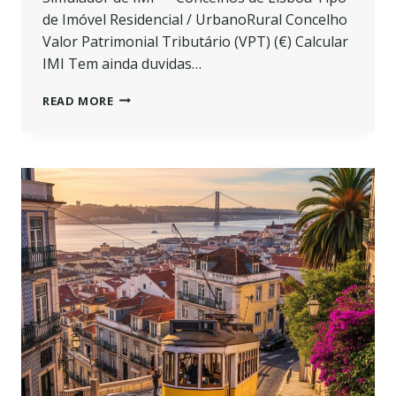
de Imóvel Residencial / UrbanoRural Concelho
Valor Patrimonial Tributário (VPT) (€) Calcular
IMI Tem ainda duvidas…
SIMULADOR
READ MORE
DE
IMI
–
CONCELHOS
DE
LISBOA