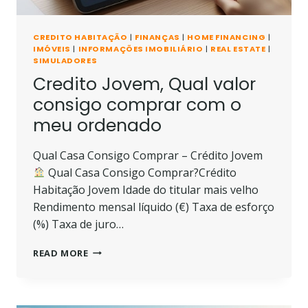
CREDITO HABITAÇÃO
|
FINANÇAS
|
HOME FINANCING
|
IMÓVEIS
|
INFORMAÇÕES IMOBILIÁRIO
|
REAL ESTATE
|
SIMULADORES
Credito Jovem, Qual valor
consigo comprar com o
meu ordenado
Qual Casa Consigo Comprar – Crédito Jovem
Qual Casa Consigo Comprar?Crédito
Habitação Jovem Idade do titular mais velho
Rendimento mensal líquido (€) Taxa de esforço
(%) Taxa de juro…
CREDITO
READ MORE
JOVEM,
QUAL
VALOR
CONSIGO