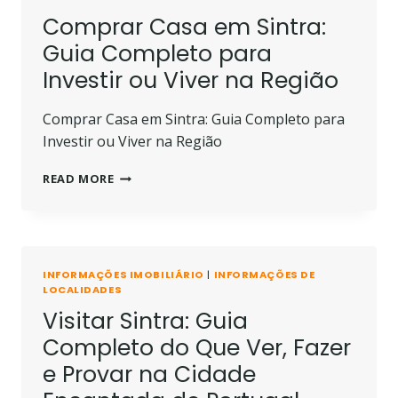
Comprar Casa em Sintra:
Guia Completo para
Investir ou Viver na Região
Comprar Casa em Sintra: Guia Completo para
Investir ou Viver na Região
COMPRAR
READ MORE
CASA
EM
SINTRA:
GUIA
COMPLETO
INFORMAÇÕES IMOBILIÁRIO
|
INFORMAÇÕES DE
PARA
LOCALIDADES
INVESTIR
Visitar Sintra: Guia
OU
VIVER
Completo do Que Ver, Fazer
NA
e Provar na Cidade
REGIÃO