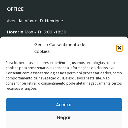
OFFICE
Avenida Infante D. Henrique
Horario
Mon – Fri 9:00 -18:30
Email: gestor.bruno.morais@gmail.com
Gerir o Consentimento de
Cookies
Para fornecer as melhores experiências, usamos tecnologias como
cookies para armazenar e/ou aceder a informações do dispositivo.
MANTER CONTATO
Consentir com essas tecnologias nos permitirá processar dados, como
comportamento de navegação ou IDs exclusivos neste site. Não
consentir ou retirar o consentimento pode afetar negativamante certos
recursos e funções.
Aceitar
© 2026 Comprar casa com Bruno Morais
Todos os direitos reservados.
Negar