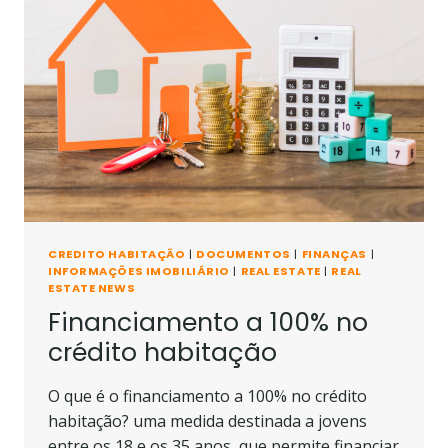
CREDITO HABITAÇÃO
|
DOCUMENTOS
|
FINANÇAS
|
INFORMAÇÕES IMOBILIÁRIO
|
REAL ESTATE
|
REAL
ESTATE NEWS
Financiamento a 100% no
crédito habitação
O que é o financiamento a 100% no crédito
habitação? uma medida destinada a jovens
entre os 18 e os 35 anos, que permite financiar