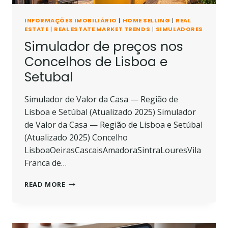
INFORMAÇÕES IMOBILIÁRIO
|
HOME SELLING
|
REAL
ESTATE
|
REAL ESTATE MARKET TRENDS
|
SIMULADORES
Simulador de preços nos
Concelhos de Lisboa e
Setubal
Simulador de Valor da Casa — Região de
Lisboa e Setúbal (Atualizado 2025) Simulador
de Valor da Casa — Região de Lisboa e Setúbal
(Atualizado 2025) Concelho
LisboaOeirasCascaisAmadoraSintraLouresVila
Franca de…
SIMULADOR
READ MORE
DE
PREÇOS
NOS
CONCELHOS