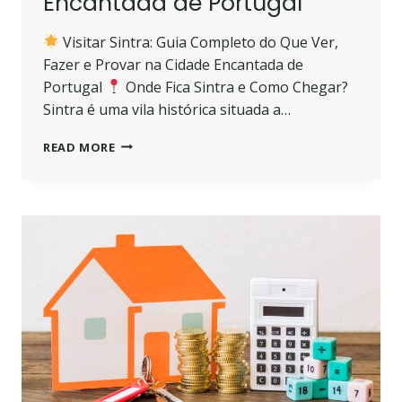
Encantada de Portugal
Visitar Sintra: Guia Completo do Que Ver,
Fazer e Provar na Cidade Encantada de
Portugal
Onde Fica Sintra e Como Chegar?
Sintra é uma vila histórica situada a…
VISITAR
READ MORE
SINTRA:
GUIA
COMPLETO
DO
QUE
VER,
FAZER
E
PROVAR
NA
CIDADE
ENCANTADA
DE
PORTUGAL