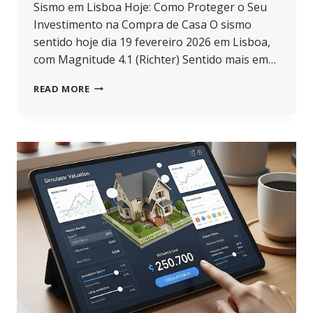
Sismo em Lisboa Hoje: Como Proteger o Seu
Investimento na Compra de Casa O sismo
sentido hoje dia 19 fevereiro 2026 em Lisboa,
com Magnitude 4.1 (Richter) Sentido mais em…
SISMO
READ MORE
EM
LISBOA
HOJE
—
ESTÁ
A
SUA
CASA
PREPARADA?